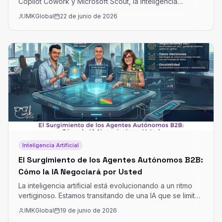
Copilot Cowork y Microsoft Scout, la inteligencia
artificial evoluciona de simple asistente a agente capaz
IMKGlobal
22 de junio de 2026
de coordinar procesos, mantener continuidad y generar
resultados autónomos dentro de la organización
Inteligencia Artificial
El Surgimiento de los Agentes Autónomos B2B:
Cómo la IA Negociará por Usted
La inteligencia artificial está evolucionando a un ritmo
vertiginoso. Estamos transitando de una IA que se limita
a "responder preguntas" a una IA diseñada para
IMKGlobal
19 de junio de 2026
"ejecutar tareas" con autonomía delegada. Este cambio