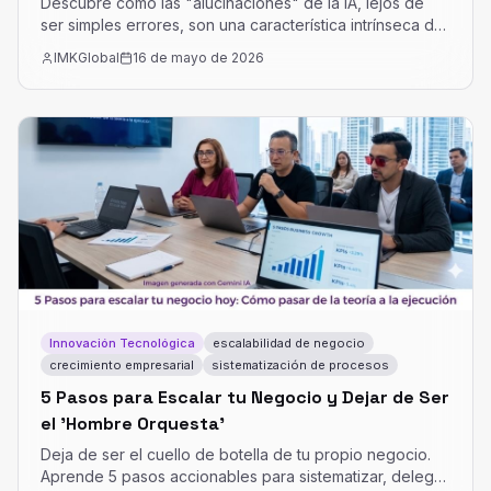
Descubre cómo las "alucinaciones" de la IA, lejos de
ser simples errores, son una característica intrínseca de
los LLMs, son una oportunidad para redefinir la
IMKGlobal
16 de mayo de 2026
interacción humana-máquina.Este artículo explora su
naturaleza, sus potenciales usos creativos y estrategias
disruptivas para mitigarlas en tu negocio.
Innovación Tecnológica
escalabilidad de negocio
crecimiento empresarial
sistematización de procesos
5 Pasos para Escalar tu Negocio y Dejar de Ser
el 'Hombre Orquesta'
Deja de ser el cuello de botella de tu propio negocio.
Aprende 5 pasos accionables para sistematizar, delegar