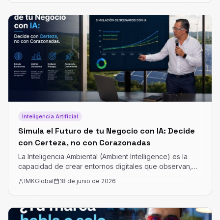
redefine por completo la productividad y la estrategia
empresarial.
Inteligencia Artificial
Simula el Futuro de tu Negocio con IA: Decide
con Certeza, no con Corazonadas
La Inteligencia Ambiental (Ambient Intelligence) es la
capacidad de crear entornos digitales que observan,
aprenden y anticipan escenarios reales de negocio.
IMKGlobal
18 de junio de 2026
Esto se logra combinando datos internos de la empresa
con variables externas del mercado. La inteligencia
ambiental no elimina el riesgo del negocio, pero sí te
permite elegir qué riesgos vale la pena asumir y cuáles