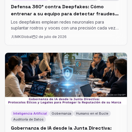
Defensa 360° contra Deepfakes: Cómo
entrenar a su equipo para detectar fraudes
de identidad
Los deepfakes emplean redes neuronales para
suplantar rostros y voces con una precisión cada vez
mayor. En el entorno empresarial, estos ataques
IMKGlobal
2 de julio de 2026
representan un riesgo que va más allá de lo financiero,
abarcando el espionaje corporativo y el daño
reputacional.
Inteligencia Artificial
Gobernanza
Humano en el Bucle
Auditoría de Datos
Gobernanza de IA desde la Junta Directiva: