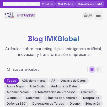
🇨🇴
Colombia y Latam
Cotizar
Mi Pedido
Académico
Portal
EN
Blog IMKGlobal
Artículos sobre marketing digital, inteligencia artificial,
innovación y transformación empresarial.
Todos
ADN de tu marca
AR
Análisis de Datos
Apple Maps
Arte Digital
Auditoría de Datos
Automatización
Automatización de Procesos
ChatGPT
Claude AI
Colombia
Cámaras de Comercio
Deepfakes
Defensa 360°
Delegación de Tareas
Diseño
Educación