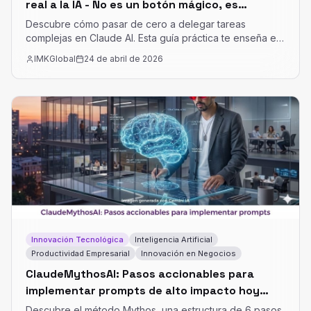
real a la IA - No es un botón mágico, es
dirección de orquesta.
Descubre cómo pasar de cero a delegar tareas
complejas en Claude AI. Esta guía práctica te enseña el
método exacto para liberar tu tiempo y potenciar tu
IMKGlobal
24 de abril de 2026
negocio.
Innovación Tecnológica
Inteligencia Artificial
Productividad Empresarial
Innovación en Negocios
ClaudeMythosAI: Pasos accionables para
implementar prompts de alto impacto hoy
mismo
Descubre el método Mythos, una estructura de 6 pasos