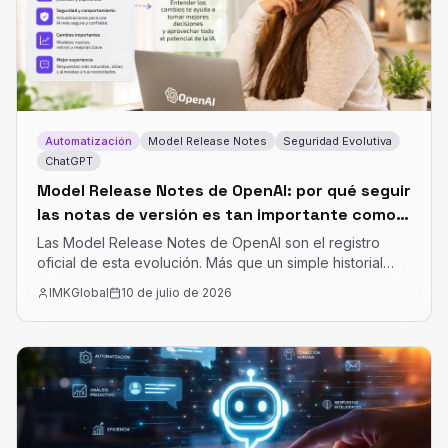
Automatización
Model Release Notes
Seguridad Evolutiva
ChatGPT
Model Release Notes de OpenAI: por qué seguir
las notas de versión es tan importante como
usar la IA
Las Model Release Notes de OpenAI son el registro
oficial de esta evolución. Más que un simple historial
técnico, representan una guía indispensable para
IMKGlobal
10 de julio de 2026
comprender cómo cambian con el tiempo las
capacidades, limitaciones y comportamientos de los
modelos.