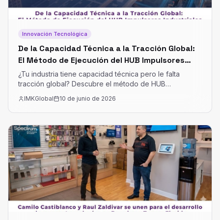
Innovación Tecnológica
De la Capacidad Técnica a la Tracción Global:
El Método de Ejecución del HUB Impulsores
Industriales
¿Tu industria tiene capacidad técnica pero le falta
tracción global? Descubre el método de HUB
Impulsores Industriales para estructurar tu
IMKGlobal
10 de junio de 2026
comercialización, escalar tu operación sin fricciones y
conectar con tomadores de decisiones clave en
mercados como Colombia y Panamá.