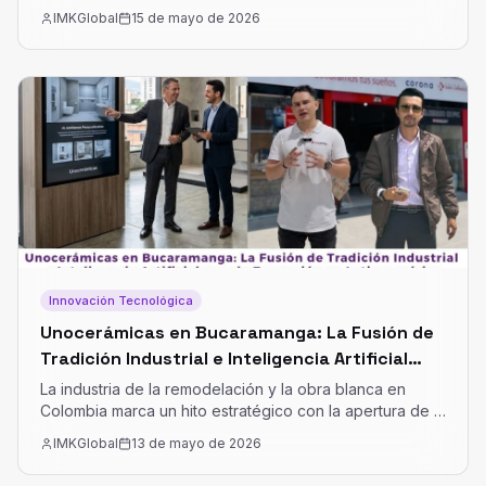
y usar la tecnología para escalar de forma sostenible.
IMKGlobal
15 de mayo de 2026
Innovación Tecnológica
Unocerámicas en Bucaramanga: La Fusión de
Tradición Industrial e Inteligencia Artificial
para la Expansión en Latinoamérica
La industria de la remodelación y la obra blanca en
Colombia marca un hito estratégico con la apertura de la
nueva sede de Unocerámicas en Bucaramanga. Hoy,
IMKGlobal
13 de mayo de 2026
bajo el liderazgo de Luis Alzate de Unocerámicas y la
participación estratégica de Camilo Fernando