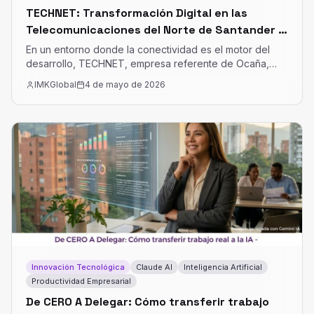
TECHNET: Transformación Digital en las
Telecomunicaciones del Norte de Santander y
el Caribe
En un entorno donde la conectividad es el motor del
desarrollo, TECHNET, empresa referente de Ocaña,
Norte de Santander, ha iniciado una ambiciosa fase de
IMKGlobal
4 de mayo de 2026
transformación digital y gestión comercial estratégica.
Esta intervención se lleva a cabo bajo el marco del
programa Fábricas de Productividad
Innovación Tecnológica
Claude AI
Inteligencia Artificial
Productividad Empresarial
De CERO A Delegar: Cómo transferir trabajo