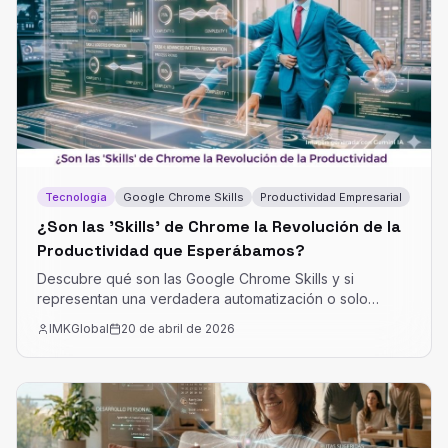
presentan un recorrido por proyectos implementados
que demuestran cómo la IA, aplicada con metodología y
experiencia, puede transformar áreas críticas como
marketing, ventas, operaciones y experiencia del
cliente.
Tecnología
Google Chrome Skills
Productividad Empresarial
¿Son las 'Skills' de Chrome la Revolución de la
Productividad que Esperábamos?
Descubre qué son las Google Chrome Skills y si
representan una verdadera automatización o solo
prompts reutilizables. Aprende a activarlas y aplicarlas
IMKGlobal
20 de abril de 2026
en tu rol profesional.