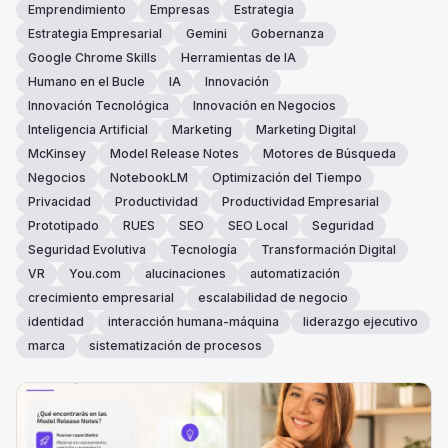
Emprendimiento
Empresas
Estrategia
Estrategia Empresarial
Gemini
Gobernanza
Google Chrome Skills
Herramientas de IA
Humano en el Bucle
IA
Innovación
Innovación Tecnológica
Innovación en Negocios
Inteligencia Artificial
Marketing
Marketing Digital
McKinsey
Model Release Notes
Motores de Búsqueda
Negocios
NotebookLM
Optimización del Tiempo
Privacidad
Productividad
Productividad Empresarial
Prototipado
RUES
SEO
SEO Local
Seguridad
Seguridad Evolutiva
Tecnología
Transformación Digital
VR
You.com
alucinaciones
automatización
crecimiento empresarial
escalabilidad de negocio
identidad
interacción humana-máquina
liderazgo ejecutivo
marca
sistematización de procesos