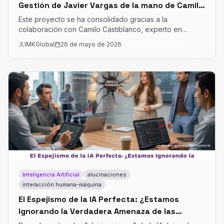
Gestión de Javier Vargas de la mano de Camilo
Castiblanco
Este proyecto se ha consolidado gracias a la
colaboración con Camilo Castiblanco, experto en
expansión de negocios mediante soluciones
IMKGlobal
26 de mayo de 2026
tecnológicas y asesoría especializada.
Inteligencia Artificial
alucinaciones
interacción humana-máquina
El Espejismo de la IA Perfecta: ¿Estamos
Ignorando la Verdadera Amenaza de las
Alucinaciones?