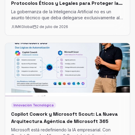
Protocolos Éticos y Legales para Proteger la
Reputación de su Marca
La gobernanza de la Inteligencia Artificial no es un
asunto técnico que deba delegarse exclusivamente al
departamento de sistemas. Es una cuestión estratégica,
IMKGlobal
2 de julio de 2026
ética y, sobre todo, reputacional.
Innovación Tecnológica
Copilot Cowork y Microsoft Scout: La Nueva
Arquitectura Agéntica de Microsoft 365
Microsoft está redefiniendo la IA empresarial. Con