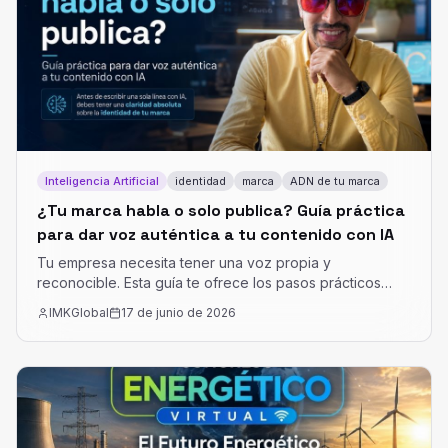
es mejor evitar
Inteligencia Artificial
identidad
marca
ADN de tu marca
¿Tu marca habla o solo publica? Guía práctica
para dar voz auténtica a tu contenido con IA
Tu empresa necesita tener una voz propia y
reconocible. Esta guía te ofrece los pasos prácticos
para que tu contenido generado con IA suene auténtico
IMKGlobal
17 de junio de 2026
y sea efectivo para atraer a tus clientes ideales.