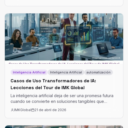
archivos en un poderoso asesor estratégico.
Inteligencia Artificial
Inteligencia Artificial
automatización
Casos de Uso Transformadores de IA:
Lecciones del Tour de IMK Global
La inteligencia artificial deja de ser una promesa futura
cuando se convierte en soluciones tangibles que
resuelven problemas específicos de negocio. En el
IMKGlobal
21 de abril de 2026
reciente video «CASOS DE USO IA IMKGLOBAL», Julian
Andres Castiblanco Herrera y Camilo Fernando
Castiblanco en su experiencia de de expansión,