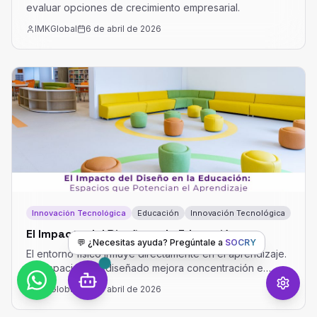
evaluar opciones de crecimiento empresarial.
IMKGlobal
6 de abril de 2026
Innovación Tecnológica
Educación
Innovación Tecnológica
El Impacto del Diseño en la Educación
💬 ¿Necesitas ayuda? Pregúntale a
SOCRY
El entorno físico influye directamente en el aprendizaje.
Un espacio bien diseñado mejora concentración e
interacción.
IMKGlobal
6 de abril de 2026