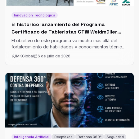
Innovación Tecnológica
El histórico lanzamiento del Programa
Certificado de Tableristas CTW Weidmüller
Colombia
El objetivo de este programa va mucho más allá del
fortalecimiento de habilidades y conocimientos técnicos
certificados; se trata de formalizar la industria y reunir a
IMKGlobal
6 de julio de 2026
los mejores del sector para consolidar un ecosistema
de alta ingeniería.
Inteligencia Artificial
Deepfakes
Defensa 360°
Seguridad